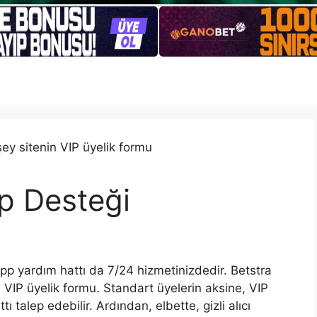
p Desteği
p yardım hattı da 7/24 hizmetinizdedir. Betstra
 VIP üyelik formu. Standart üyelerin aksine, VIP
 talep edebilir. Ardından, elbette, gizli alıcı