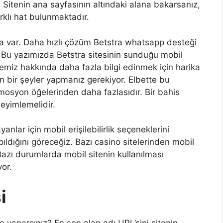
er. Sitenin ana sayfasının altındaki alana bakarsanız,
rklı hat bulunmaktadır.
ıra var. Daha hızlı çözüm Betstra whatsapp desteği
. Bu yazımızda Betstra sitesinin sunduğu mobil
temiz hakkında daha fazla bilgi edinmek için harika
çin bir şeyler yapmanız gerekiyor. Elbette bu
romosyon öğelerinden daha fazlasıdır. Bir bahis
eyimlemelidir.
lar için mobil erişilebilirlik seçeneklerini
ıldığını göreceğiz. Bazı casino sitelerinden mobil
Bazı durumlarda mobil sitenin kullanılması
yor.
i
e yaparsınız? En son alan adı URL’sini sitenin