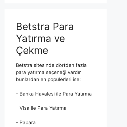
Betstra Para
Yatırma ve
Çekme
Betstra sitesinde dörtden fazla
para yatırma seçeneği vardır
bunlardan en popülerleri ise;
- Banka Havalesi ile Para Yatırma
- Visa ile Para Yatırma
- Papara