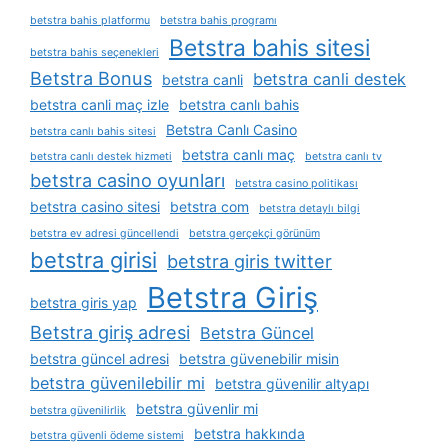
betstra bahis platformu
betstra bahis programı
Betstra bahis sitesi
betstra bahis seçenekleri
Betstra Bonus
betstra canli destek
betstra canli
betstra canli maç izle
betstra canlı bahis
Betstra Canlı Casino
betstra canlı bahis sitesi
betstra canlı maç
betstra canlı destek hizmeti
betstra canlı tv
betstra casino oyunları
betstra casino politikası
betstra casino sitesi
betstra com
betstra detaylı bilgi
betstra ev adresi güncellendi
betstra gerçekçi görünüm
betstra girisi
betstra giris twitter
Betstra Giriş
betstra giris yap
Betstra giriş adresi
Betstra Güncel
betstra güncel adresi
betstra güvenebilir misin
betstra güvenilebilir mi
betstra güvenilir altyapı
betstra güvenlir mi
betstra güvenilirlik
betstra hakkında
betstra güvenli ödeme sistemi