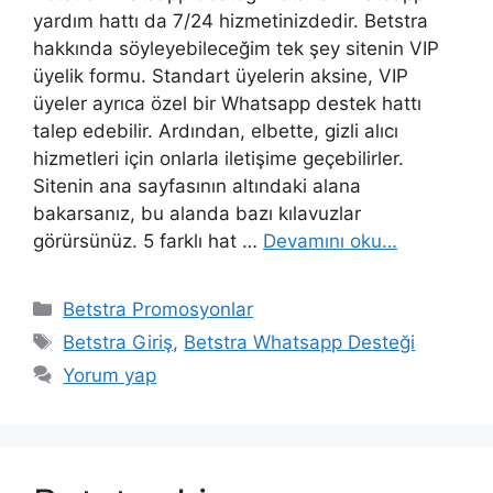
yardım hattı da 7/24 hizmetinizdedir. Betstra
hakkında söyleyebileceğim tek şey sitenin VIP
üyelik formu. Standart üyelerin aksine, VIP
üyeler ayrıca özel bir Whatsapp destek hattı
talep edebilir. Ardından, elbette, gizli alıcı
hizmetleri için onlarla iletişime geçebilirler.
Sitenin ana sayfasının altındaki alana
bakarsanız, bu alanda bazı kılavuzlar
görürsünüz. 5 farklı hat …
Devamını oku…
Kategoriler
Betstra Promosyonlar
Etiketler
Betstra Giriş
,
Betstra Whatsapp Desteği
Yorum yap