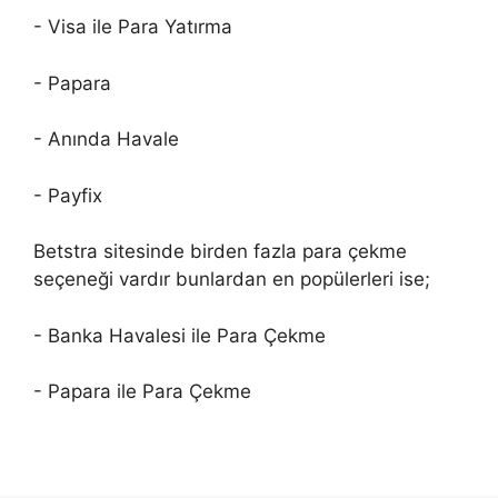
- Visa ile Para Yatırma
- Papara
- Anında Havale
- Payfix
Betstra sitesinde birden fazla para çekme
seçeneği vardır bunlardan en popülerleri ise;
- Banka Havalesi ile Para Çekme
- Papara ile Para Çekme