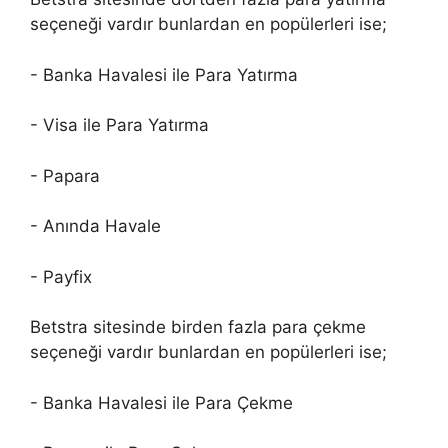
seçeneği vardır bunlardan en popülerleri ise;
- Banka Havalesi ile Para Yatırma
- Visa ile Para Yatırma
- Papara
- Anında Havale
- Payfix
Betstra sitesinde birden fazla para çekme
seçeneği vardır bunlardan en popülerleri ise;
- Banka Havalesi ile Para Çekme