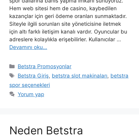
spor dallarına bahis yapma imkanı sunuyoruz.
Hem web sitesi hem de casino, kaybedilen
kazançlar için geri ödeme oranları sunmaktadır.
Siteyle ilgili sorunları site yöneticisine iletmek
için altı farklı iletişim kanalı vardır. Oyuncular bu
adreslere kolaylıkla erişebilirler. Kullanıcılar …
Devamını oku…
Kategoriler
Betstra Promosyonlar
Etiketler
Betstra Giriş
,
betstra slot makinaları
,
betstra
spor seçenekleri
Yorum yap
Neden Betstra