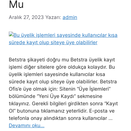
Mu
Aralık 27, 2023
Yazarı:
admin
Betstra şikayeti doğru mu Betstra üyelik kayıt
işlemi diğer sitelere göre oldukça kolaydır. Bu
üyelik işlemleri sayesinde kullanıcılar kısa
sürede kayıt olup siteye üye olabilirler. Betstra
Ofis’e üye olmak için: Sitenin “Üye İşlemleri”
bölümünde “Yeni Üye Kaydı” sekmesine
tıklayınız. Gerekli bilgileri girdikten sonra “Kayıt
Ol” butonuna tıklamanız yeterlidir. E-posta ve
telefonla onay alındıktan sonra kullanıcılar …
Devamını oku…