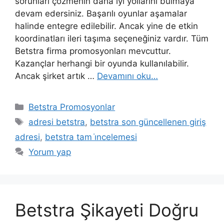
sorunları çözmenin daha iyi yollarını bulmaya
devam edersiniz. Başarılı oyunlar aşamalar
halinde entegre edilebilir. Ancak yine de etkin
koordinatları ileri taşıma seçeneğiniz vardır. Tüm
Betstra firma promosyonları mevcuttur.
Kazançlar herhangi bir oyunda kullanılabilir.
Ancak şirket artık …
Devamını oku…
Kategoriler
Betstra Promosyonlar
Etiketler
adresi betstra
,
betstra son güncellenen giriş
adresi
,
betstra tam i̇ncelemesi
Yorum yap
Betstra Şikayeti Doğru