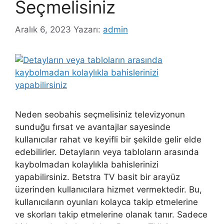
Seçmelisiniz
Aralık 6, 2023
Yazarı:
admin
Neden seobahis seçmelisiniz televizyonun
sunduğu fırsat ve avantajlar sayesinde
kullanıcılar rahat ve keyifli bir şekilde gelir elde
edebilirler. Detayların veya tabloların arasında
kaybolmadan kolaylıkla bahislerinizi
yapabilirsiniz. Betstra TV basit bir arayüz
üzerinden kullanıcılara hizmet vermektedir. Bu,
kullanıcıların oyunları kolayca takip etmelerine
ve skorları takip etmelerine olanak tanır. Sadece