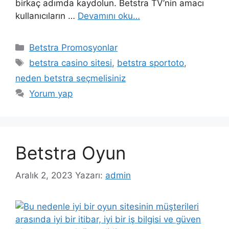
birkaç adımda kaydolun. Betstra TV’nin amacı
kullanıcıların …
Devamını oku…
Kategoriler
Betstra Promosyonlar
Etiketler
betstra casino sitesi
,
betstra sportoto
,
neden betstra seçmelisiniz
Yorum yap
Betstra Oyun
Aralık 2, 2023
Yazarı:
admin