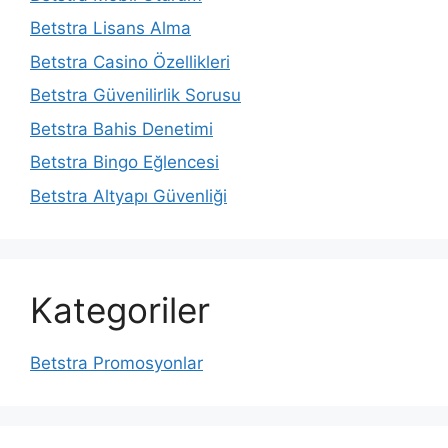
Betstra Lisans Alma
Betstra Casino Özellikleri
Betstra Güvenilirlik Sorusu
Betstra Bahis Denetimi
Betstra Bingo Eğlencesi
Betstra Altyapı Güvenliği
Kategoriler
Betstra Promosyonlar