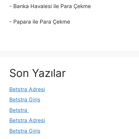
- Banka Havalesi ile Para Çekme
- Papara ile Para Çekme
Son Yazılar
Betstra Adresi
Betstra Giriş
Betstra
Betstra Adresi
Betstra Giriş