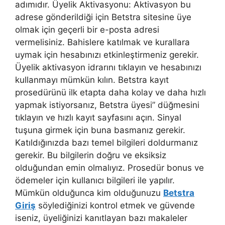
adımıdır. Üyelik Aktivasyonu: Aktivasyon bu
adrese gönderildiği için Betstra sitesine üye
olmak için geçerli bir e-posta adresi
vermelisiniz. Bahislere katılmak ve kurallara
uymak için hesabınızı etkinleştirmeniz gerekir.
Üyelik aktivasyon idrarını tıklayın ve hesabınızı
kullanmayı mümkün kılın. Betstra kayıt
prosedürünü ilk etapta daha kolay ve daha hızlı
yapmak istiyorsanız, Betstra üyesi” düğmesini
tıklayın ve hızlı kayıt sayfasını açın. Sinyal
tuşuna girmek için buna basmanız gerekir.
Katıldığınızda bazı temel bilgileri doldurmanız
gerekir. Bu bilgilerin doğru ve eksiksiz
olduğundan emin olmalıyız. Prosedür bonus ve
ödemeler için kullanıcı bilgileri ile yapılır.
Mümkün olduğunca kim olduğunuzu
Betstra
Giriş
söylediğinizi kontrol etmek ve güvende
iseniz, üyeliğinizi kanıtlayan bazı makaleler