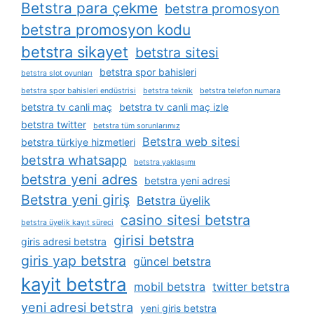
Betstra para çekme
betstra promosyon
betstra promosyon kodu
betstra sikayet
betstra sitesi
betstra spor bahisleri
betstra slot oyunları
betstra spor bahisleri endüstrisi
betstra teknik
betstra telefon numara
betstra tv canli maç
betstra tv canli maç izle
betstra twitter
betstra tüm sorunlarımız
Betstra web sitesi
betstra türkiye hizmetleri
betstra whatsapp
betstra yaklaşımı
betstra yeni adres
betstra yeni adresi
Betstra yeni giriş
Betstra üyelik
casino sitesi betstra
betstra üyelik kayıt süreci
girisi betstra
giris adresi betstra
giris yap betstra
güncel betstra
kayit betstra
mobil betstra
twitter betstra
yeni adresi betstra
yeni giris betstra