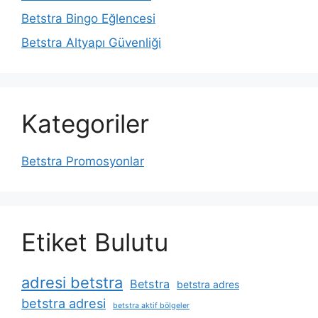
Betstra Bingo Eğlencesi
Betstra Altyapı Güvenliği
Kategoriler
Betstra Promosyonlar
Etiket Bulutu
adresi betstra
Betstra
betstra adres
betstra adresi
betstra aktif bölgeler