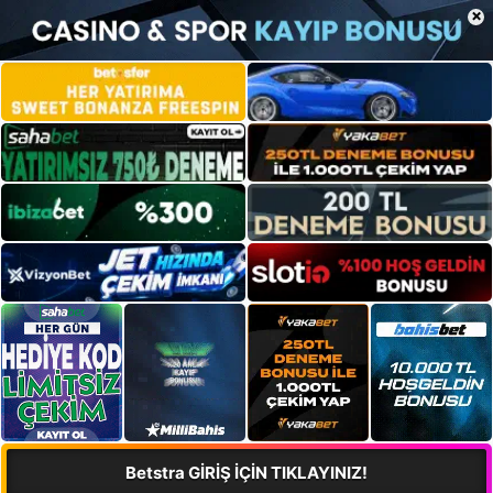
×
Betstra GİRİŞ İÇİN TIKLAYINIZ!