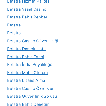
Betstra Hizmet Kalitesi
Betstra Yasal Casino
Betstra Bahis Rehberi
Betstra
Betstra
Betstra Casino Güvenilirliği
Betstra Destek Hattı
Betstra Bahis Tarihi
Betstra İddia Büyüklüğü
Betstra Mobil Oturum
Betstra Lisans Alma
Betstra Casino Özellikleri
Betstra Güvenilirlik Sorusu
Betstra Bahis Denetimi