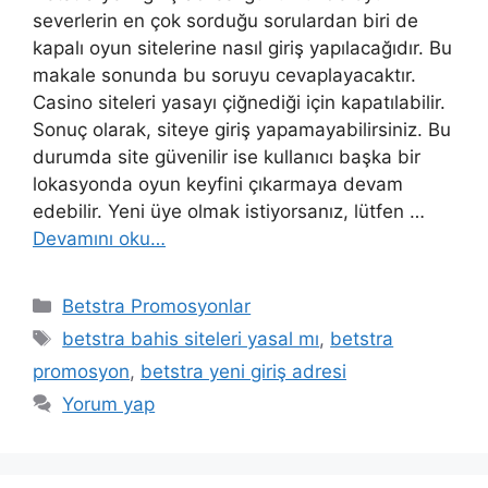
severlerin en çok sorduğu sorulardan biri de
kapalı oyun sitelerine nasıl giriş yapılacağıdır. Bu
makale sonunda bu soruyu cevaplayacaktır.
Casino siteleri yasayı çiğnediği için kapatılabilir.
Sonuç olarak, siteye giriş yapamayabilirsiniz. Bu
durumda site güvenilir ise kullanıcı başka bir
lokasyonda oyun keyfini çıkarmaya devam
edebilir. Yeni üye olmak istiyorsanız, lütfen …
Devamını oku…
Kategoriler
Betstra Promosyonlar
Etiketler
betstra bahis siteleri yasal mı
,
betstra
promosyon
,
betstra yeni giriş adresi
Yorum yap