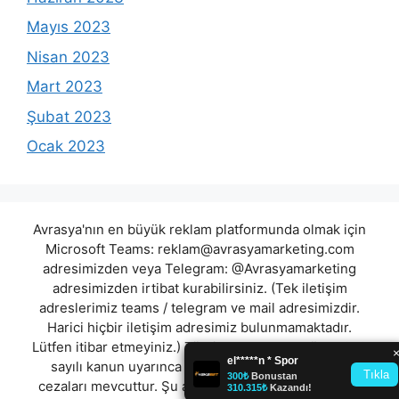
Mayıs 2023
Nisan 2023
Mart 2023
Şubat 2023
Ocak 2023
Avrasya'nın en büyük reklam platformunda olmak için
Microsoft Teams:
reklam@avrasyamarketing.com
adresimizden veya Telegram: @Avrasyamarketing
adresimizden irtibat kurabilirsiniz. (Tek iletişim
adreslerimiz teams / telegram ve mail adresimizdir.
Harici hiçbir iletişim adresimiz bulunmamaktadır.
Lütfen itibar etmeyiniz.) Türkiye yasalarına göre 7258
sayılı kanun uyarınca yasa dışı bahis oynamanın
cezaları mevcuttur. Şu an bulunduğunuz site hiç bir