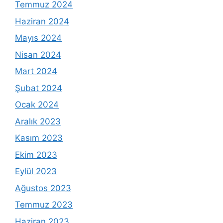
Temmuz 2024
Haziran 2024
Mayıs 2024
Nisan 2024
Mart 2024
Şubat 2024
Ocak 2024
Aralık 2023
Kasım 2023
Ekim 2023
Eylül 2023
Ağustos 2023
Temmuz 2023
Haziran 2023