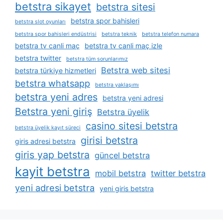
betstra sikayet
betstra sitesi
betstra spor bahisleri
betstra slot oyunları
betstra spor bahisleri endüstrisi
betstra teknik
betstra telefon numara
betstra tv canli maç
betstra tv canli maç izle
betstra twitter
betstra tüm sorunlarımız
Betstra web sitesi
betstra türkiye hizmetleri
betstra whatsapp
betstra yaklaşımı
betstra yeni adres
betstra yeni adresi
Betstra yeni giriş
Betstra üyelik
casino sitesi betstra
betstra üyelik kayıt süreci
girisi betstra
giris adresi betstra
giris yap betstra
güncel betstra
kayit betstra
mobil betstra
twitter betstra
yeni adresi betstra
yeni giris betstra