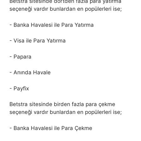
Betstra sitesinde dörtden fazla para yatırma
seçeneği vardır bunlardan en popülerleri ise;
- Banka Havalesi ile Para Yatırma
- Visa ile Para Yatırma
- Papara
- Anında Havale
- Payfix
Betstra sitesinde birden fazla para çekme
seçeneği vardır bunlardan en popülerleri ise;
- Banka Havalesi ile Para Çekme