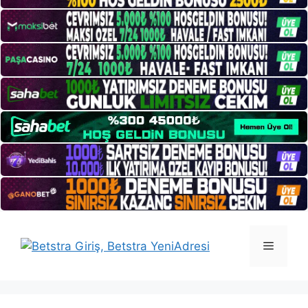
İçeriğe
atla
Menü