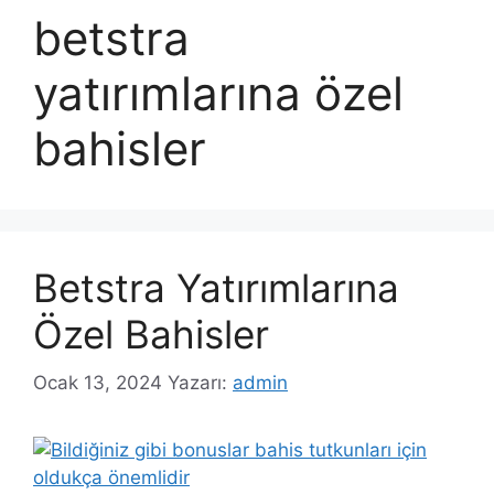
betstra
yatırımlarına özel
bahisler
Betstra Yatırımlarına
Özel Bahisler
Ocak 13, 2024
Yazarı:
admin