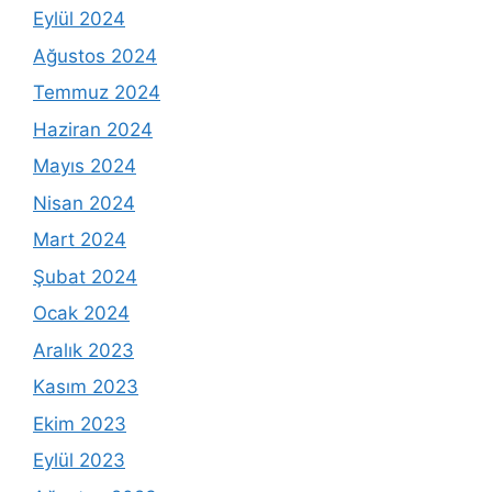
Eylül 2024
Ağustos 2024
Temmuz 2024
Haziran 2024
Mayıs 2024
Nisan 2024
Mart 2024
Şubat 2024
Ocak 2024
Aralık 2023
Kasım 2023
Ekim 2023
Eylül 2023