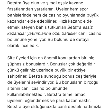
Betstra üye olun ve şimdi eşsiz kazanç
fırsatlarından yararlanın. Üyeler hem spor
bahislerinde hem de casino oyunlarında büyük
kazançlar elde edebilirler. Hızlı kazanç elde
etmek isteyen bahis tutkunları
Betstra eşsiz
kazançlar yatırımlarına özel bahisler
canlı casino
bölümüne yöneliyor. Bu bölümü de detaylı
olarak inceledik.
Site üyeleri için en önemli konulardan biri hiç
şüphesiz bonuslardır. Bonuslar çok değerlidir
çünkü geliriniz üzerinde büyük bir etkiye
sahiptirler. Betstra sunduğu bonus çeşitleriyle
de üyelerini sevindiriyor. Bu bonusların birçoğu
sitenin canlı casino bölümünde
kullanılabilmektedir. Betstra temel amacı
üyelerini eğlendirmek ve para kazanmaktır.
Betstra üye olduğunuzda canlı destek hattımızla