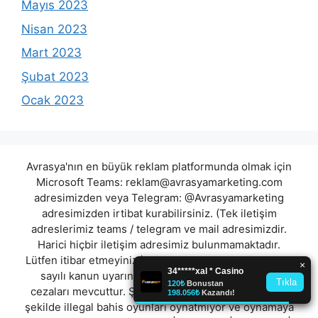
Mayıs 2023
Nisan 2023
Mart 2023
Şubat 2023
Ocak 2023
Avrasya'nın en büyük reklam platformunda olmak için
Microsoft Teams:
reklam@avrasyamarketing.com
adresimizden veya Telegram: @Avrasyamarketing
adresimizden irtibat kurabilirsiniz. (Tek iletişim
adreslerimiz teams / telegram ve mail adresimizdir.
Harici hiçbir iletişim adresimiz bulunmamaktadır.
Lütfen itibar etmeyiniz.) Türkiye yasalarına göre 7258
sayılı kanun uyarınca yasa dışı bahis oynamanın
cezaları mevcuttur. Şu an bulunduğunuz site hiç bir
şekilde illegal bahis oyunları oynatmıyor ve oynamaya