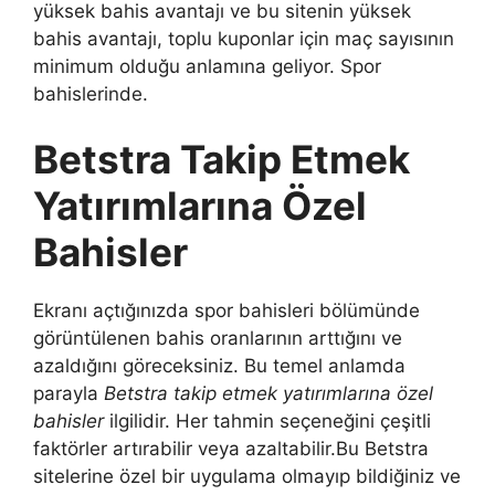
yüksek bahis avantajı ve bu sitenin yüksek
bahis avantajı, toplu kuponlar için maç sayısının
minimum olduğu anlamına geliyor. Spor
bahislerinde.
Betstra Takip Etmek
Yatırımlarına Özel
Bahisler
Ekranı açtığınızda spor bahisleri bölümünde
görüntülenen bahis oranlarının arttığını ve
azaldığını göreceksiniz. Bu temel anlamda
parayla
Betstra takip etmek yatırımlarına özel
bahisler
ilgilidir. Her tahmin seçeneğini çeşitli
faktörler artırabilir veya azaltabilir.Bu Betstra
sitelerine özel bir uygulama olmayıp bildiğiniz ve