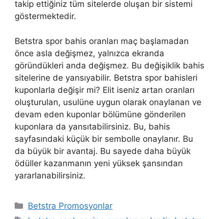
takip ettiğiniz tüm sitelerde oluşan bir sistemi
göstermektedir.
Betstra spor bahis oranları maç başlamadan
önce asla değişmez, yalnızca ekranda
göründükleri anda değişmez. Bu değişiklik bahis
sitelerine de yansıyabilir. Betstra spor bahisleri
kuponlarla değişir mi? Elit iseniz artan oranları
oluşturulan, usulüne uygun olarak onaylanan ve
devam eden kuponlar bölümüne gönderilen
kuponlara da yansıtabilirsiniz. Bu, bahis
sayfasındaki küçük bir sembolle onaylanır. Bu
da büyük bir avantaj. Bu sayede daha büyük
ödüller kazanmanın yeni yüksek şansından
yararlanabilirsiniz.
Kategoriler
Betstra Promosyonlar
Etiketler