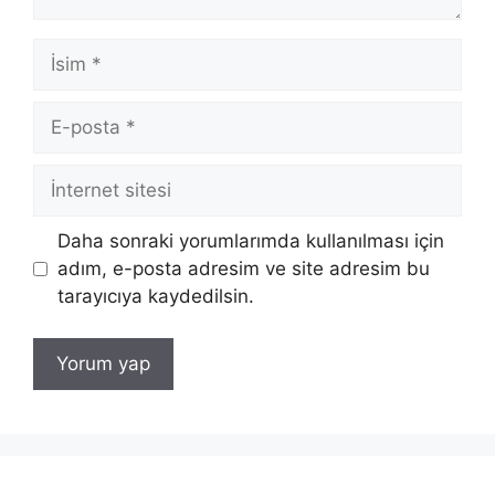
İsim
E-
posta
İnternet
sitesi
Daha sonraki yorumlarımda kullanılması için
adım, e-posta adresim ve site adresim bu
tarayıcıya kaydedilsin.