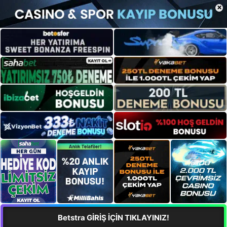
×
Betstra GİRİŞ İÇİN TIKLAYINIZ!