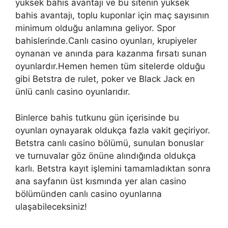
yüksek bahis avantajı ve bu sitenin yüksek
bahis avantajı, toplu kuponlar için maç sayısının
minimum olduğu anlamına geliyor. Spor
bahislerinde.Canlı casino oyunları, krupiyeler
oynanan ve anında para kazanma fırsatı sunan
oyunlardır.Hemen hemen tüm sitelerde olduğu
gibi Betstra de rulet, poker ve Black Jack en
ünlü canlı casino oyunlarıdır.
Binlerce bahis tutkunu gün içerisinde bu
oyunları oynayarak oldukça fazla vakit geçiriyor.
Betstra canlı casino bölümü, sunulan bonuslar
ve turnuvalar göz önüne alındığında oldukça
karlı. Betstra kayıt işlemini tamamladıktan sonra
ana sayfanın üst kısmında yer alan casino
bölümünden canlı casino oyunlarına
ulaşabileceksiniz!