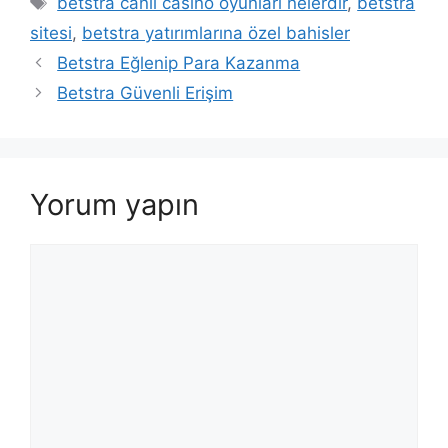
betstra canlı casino oyunları nelerdir
,
betstra
sitesi
,
betstra yatırımlarına özel bahisler
Betstra Eğlenip Para Kazanma
Betstra Güvenli Erişim
Yorum yapın
Yorum