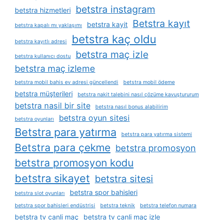
betstra instagram
betstra hizmetleri
Betstra kayıt
betstra kayit
betstra kapalı mı yaklaşımı
betstra kaç oldu
betstra kayıtlı adresi
betstra maç izle
betstra kullanıcı dostu
betstra maç izleme
betstra mobil bahis ev adresi güncellendi
betstra mobil ödeme
betstra müşterileri
betstra nakit talebini nasıl çözüme kavuştururum
betstra nasil bir site
betstra nasıl bonus alabilirim
betstra oyun sitesi
betstra oyunları
Betstra para yatırma
betstra para yatırma sistemi
Betstra para çekme
betstra promosyon
betstra promosyon kodu
betstra sikayet
betstra sitesi
betstra spor bahisleri
betstra slot oyunları
betstra spor bahisleri endüstrisi
betstra teknik
betstra telefon numara
betstra tv canli maç
betstra tv canli maç izle