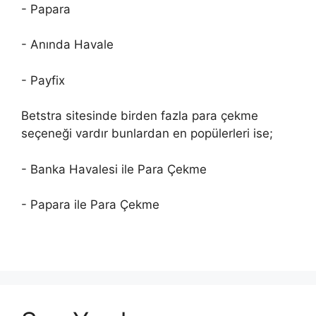
- Papara
- Anında Havale
- Payfix
Betstra sitesinde birden fazla para çekme
seçeneği vardır bunlardan en popülerleri ise;
- Banka Havalesi ile Para Çekme
- Papara ile Para Çekme