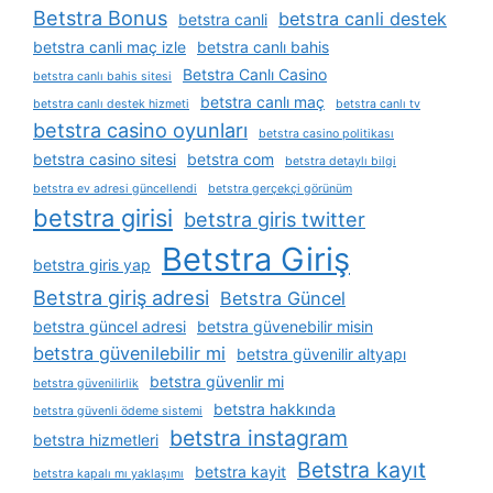
Betstra Bonus
betstra canli destek
betstra canli
betstra canli maç izle
betstra canlı bahis
Betstra Canlı Casino
betstra canlı bahis sitesi
betstra canlı maç
betstra canlı destek hizmeti
betstra canlı tv
betstra casino oyunları
betstra casino politikası
betstra casino sitesi
betstra com
betstra detaylı bilgi
betstra ev adresi güncellendi
betstra gerçekçi görünüm
betstra girisi
betstra giris twitter
Betstra Giriş
betstra giris yap
Betstra giriş adresi
Betstra Güncel
betstra güncel adresi
betstra güvenebilir misin
betstra güvenilebilir mi
betstra güvenilir altyapı
betstra güvenlir mi
betstra güvenilirlik
betstra hakkında
betstra güvenli ödeme sistemi
betstra instagram
betstra hizmetleri
Betstra kayıt
betstra kayit
betstra kapalı mı yaklaşımı