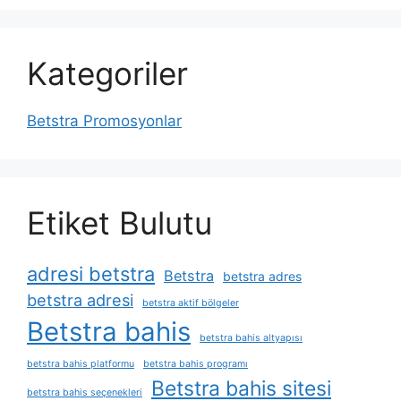
Kategoriler
Betstra Promosyonlar
Etiket Bulutu
adresi betstra
Betstra
betstra adres
betstra adresi
betstra aktif bölgeler
Betstra bahis
betstra bahis altyapısı
betstra bahis platformu
betstra bahis programı
Betstra bahis sitesi
betstra bahis seçenekleri