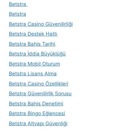
Betstra
Betstra
Betstra Casino Güvenilirliği
Betstra Destek Hattı
Betstra Bahis Tarihi
Betstra İddia Büyüklüğü
Betstra Mobil Oturum
Betstra Lisans Alma
Betstra Casino Özellikleri
Betstra Güvenilirlik Sorusu
Betstra Bahis Denetimi
Betstra Bingo Eğlencesi
Betstra Altyapı Güvenliği