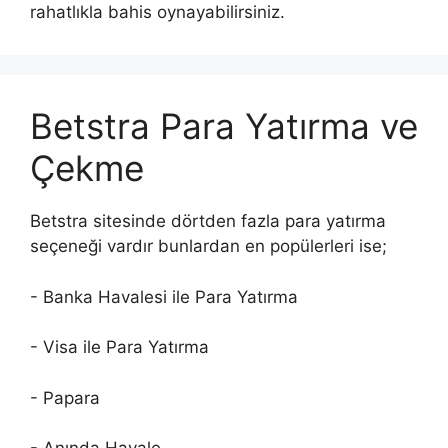
rahatlıkla bahis oynayabilirsiniz.
Betstra Para Yatırma ve
Çekme
Betstra sitesinde dörtden fazla para yatırma
seçeneği vardır bunlardan en popülerleri ise;
- Banka Havalesi ile Para Yatırma
- Visa ile Para Yatırma
- Papara