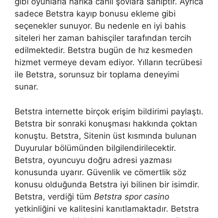
gibi oyunlarla harika canlı şovlara sahiptir. Ayrıca
sadece Betstra kayıp bonusu ekleme gibi
seçenekler sunuyor. Bu nedenle en iyi bahis
siteleri her zaman bahisçiler tarafından tercih
edilmektedir. Betstra bugün de hız kesmeden
hizmet vermeye devam ediyor. Yılların tecrübesi
ile Betstra, sorunsuz bir toplama deneyimi
sunar.
Betstra internette birçok erişim bildirimi paylaştı.
Betstra bir sonraki konuşması hakkında çoktan
konuştu. Betstra, Sitenin üst kısmında bulunan
Duyurular bölümünden bilgilendirilecektir.
Betstra, oyuncuyu doğru adresi yazması
konusunda uyarır. Güvenlik ve cömertlik söz
konusu olduğunda Betstra iyi bilinen bir isimdir.
Betstra, verdiği tüm
Betstra spor casino
yetkinliğini ve kalitesini kanıtlamaktadır. Betstra