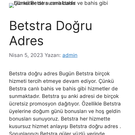
Betstra Doğru
Adres
Nisan 5, 2023
Yazarı:
admin
Betstra doğru adres Bugün Betstra birçok
hizmeti tercih etmeye devam ediyor. Çünkü
Betstra canlı bahis ve bahis gibi hizmetler de
sunmaktadır. Betstra şu anki adresi de birçok
ücretsiz promosyon dağıtıyor. Özellikle Betstra
üyelerine doğum günü bonusları ve hoş geldin
bonusları sunuyoruz. Betstra her hizmette
kusursuz hizmet anlayışı Betstra doğru adres .
Sorunlarınızı Betstra güler yüzlü yerinde