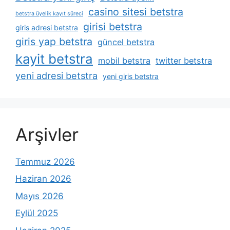
casino sitesi betstra
betstra üyelik kayıt süreci
girisi betstra
giris adresi betstra
giris yap betstra
güncel betstra
kayit betstra
mobil betstra
twitter betstra
yeni adresi betstra
yeni giris betstra
Arşivler
Temmuz 2026
Haziran 2026
Mayıs 2026
Eylül 2025