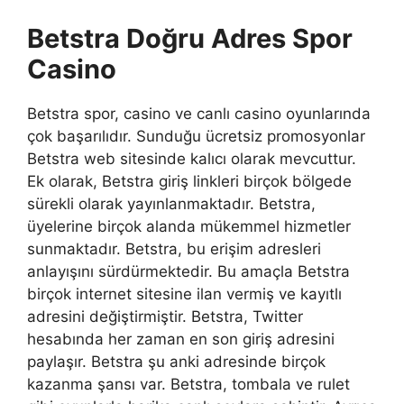
Betstra Doğru Adres Spor
Casino
Betstra spor, casino ve canlı casino oyunlarında
çok başarılıdır. Sunduğu ücretsiz promosyonlar
Betstra web sitesinde kalıcı olarak mevcuttur.
Ek olarak, Betstra giriş linkleri birçok bölgede
sürekli olarak yayınlanmaktadır. Betstra,
üyelerine birçok alanda mükemmel hizmetler
sunmaktadır. Betstra, bu erişim adresleri
anlayışını sürdürmektedir. Bu amaçla Betstra
birçok internet sitesine ilan vermiş ve kayıtlı
adresini değiştirmiştir. Betstra, Twitter
hesabında her zaman en son giriş adresini
paylaşır. Betstra şu anki adresinde birçok
kazanma şansı var. Betstra, tombala ve rulet