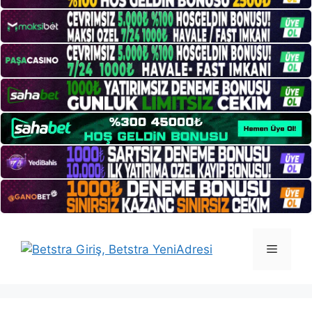
İçeriğe
atla
Menü