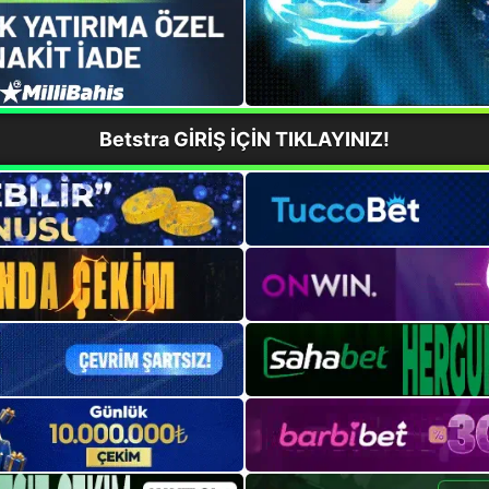
Betstra GİRİŞ İÇİN TIKLAYINIZ!