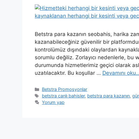
Betstra para kazanın seobahis, harika zam
kazanabileceğiniz güvenilir bir platformdu
kontrolümüz dışındaki olaylardan kaynakl
sorumlu değiliz. Zorlayıcı nedenlerle, bu 
durumunda hizmetlerimiz geçici olarak ask
uzatılacaktır. Bu koşullar …
Devamını oku
Kategoriler
Betstra Promosyonlar
Etiketler
betstra canlı bahisler
,
betstra para kazanın
,
gün
Yorum yap