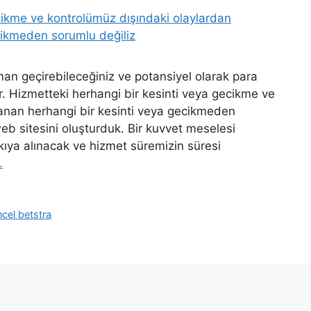
an geçirebileceğiniz ve potansiyel olarak para
r. Hizmetteki herhangi bir kesinti veya gecikme ve
anan herhangi bir kesinti veya gecikmeden
web sitesini oluşturduk. Bir kuvvet meselesi
ıya alınacak ve hizmet süremizin süresi
…
cel betstra