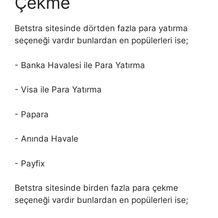
Çekme
Betstra sitesinde dörtden fazla para yatırma
seçeneği vardır bunlardan en popülerleri ise;
- Banka Havalesi ile Para Yatırma
- Visa ile Para Yatırma
- Papara
- Anında Havale
- Payfix
Betstra sitesinde birden fazla para çekme
seçeneği vardır bunlardan en popülerleri ise;