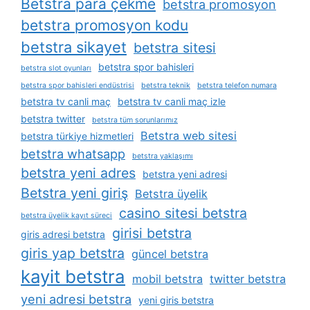
Betstra para çekme
betstra promosyon
betstra promosyon kodu
betstra sikayet
betstra sitesi
betstra spor bahisleri
betstra slot oyunları
betstra spor bahisleri endüstrisi
betstra teknik
betstra telefon numara
betstra tv canli maç
betstra tv canli maç izle
betstra twitter
betstra tüm sorunlarımız
Betstra web sitesi
betstra türkiye hizmetleri
betstra whatsapp
betstra yaklaşımı
betstra yeni adres
betstra yeni adresi
Betstra yeni giriş
Betstra üyelik
casino sitesi betstra
betstra üyelik kayıt süreci
girisi betstra
giris adresi betstra
giris yap betstra
güncel betstra
kayit betstra
mobil betstra
twitter betstra
yeni adresi betstra
yeni giris betstra