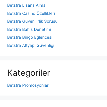
Betstra Lisans Alma
Betstra Casino Özellikleri
Betstra Güvenilirlik Sorusu
Betstra Bahis Denetimi
Betstra Bingo Eğlencesi
Betstra Altyapı Güvenliği
Kategoriler
Betstra Promosyonlar