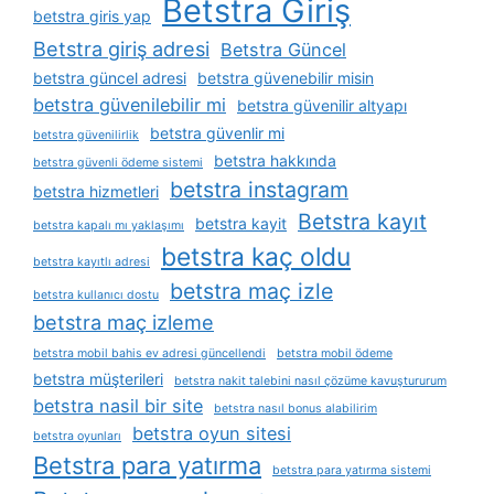
Betstra Giriş
betstra giris yap
Betstra giriş adresi
Betstra Güncel
betstra güncel adresi
betstra güvenebilir misin
betstra güvenilebilir mi
betstra güvenilir altyapı
betstra güvenlir mi
betstra güvenilirlik
betstra hakkında
betstra güvenli ödeme sistemi
betstra instagram
betstra hizmetleri
Betstra kayıt
betstra kayit
betstra kapalı mı yaklaşımı
betstra kaç oldu
betstra kayıtlı adresi
betstra maç izle
betstra kullanıcı dostu
betstra maç izleme
betstra mobil bahis ev adresi güncellendi
betstra mobil ödeme
betstra müşterileri
betstra nakit talebini nasıl çözüme kavuştururum
betstra nasil bir site
betstra nasıl bonus alabilirim
betstra oyun sitesi
betstra oyunları
Betstra para yatırma
betstra para yatırma sistemi