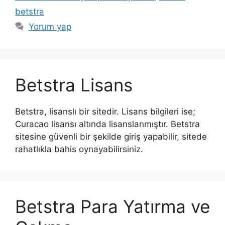
betstra
Yorum yap
Betstra Lisans
Betstra, lisanslı bir sitedir. Lisans bilgileri ise;
Curacao lisansı altında lisanslanmıştır. Betstra
sitesine güvenli bir şekilde giriş yapabilir, sitede
rahatlıkla bahis oynayabilirsiniz.
Betstra Para Yatırma ve