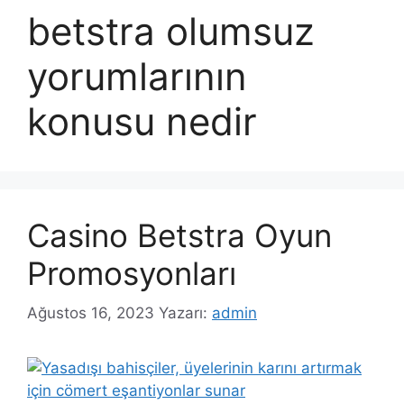
betstra olumsuz
yorumlarının
konusu nedir
Casino Betstra Oyun
Promosyonları
Ağustos 16, 2023
Yazarı:
admin