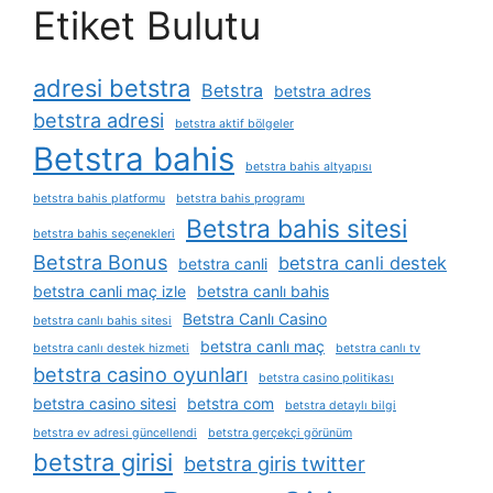
Etiket Bulutu
adresi betstra
Betstra
betstra adres
betstra adresi
betstra aktif bölgeler
Betstra bahis
betstra bahis altyapısı
betstra bahis platformu
betstra bahis programı
Betstra bahis sitesi
betstra bahis seçenekleri
Betstra Bonus
betstra canli destek
betstra canli
betstra canli maç izle
betstra canlı bahis
Betstra Canlı Casino
betstra canlı bahis sitesi
betstra canlı maç
betstra canlı destek hizmeti
betstra canlı tv
betstra casino oyunları
betstra casino politikası
betstra casino sitesi
betstra com
betstra detaylı bilgi
betstra ev adresi güncellendi
betstra gerçekçi görünüm
betstra girisi
betstra giris twitter