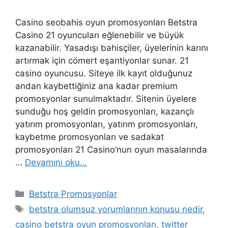
Casino seobahis oyun promosyonları Betstra
Casino 21 oyuncuları eğlenebilir ve büyük
kazanabilir. Yasadışı bahisçiler, üyelerinin karını
artırmak için cömert eşantiyonlar sunar. 21
casino oyuncusu. Siteye ilk kayıt olduğunuz
andan kaybettiğiniz ana kadar premium
promosyonlar sunulmaktadır. Sitenin üyelere
sunduğu hoş geldin promosyonları, kazançlı
yatırım promosyonları, yatırım promosyonları,
kaybetme promosyonları ve sadakat
promosyonları 21 Casino’nun oyun masalarında
…
Devamını oku…
Kategoriler
Betstra Promosyonlar
Etiketler
betstra olumsuz yorumlarının konusu nedir
,
casino betstra oyun promosyonları
,
twitter