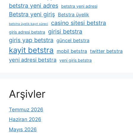
betstra yeni adres
betstra yeni adresi
Betstra yeni giriş
Betstra üyelik
casino sitesi betstra
betstra üyelik kayıt süreci
girisi betstra
giris adresi betstra
giris yap betstra
güncel betstra
kayit betstra
mobil betstra
twitter betstra
yeni adresi betstra
yeni giris betstra
Arşivler
Temmuz 2026
Haziran 2026
Mayıs 2026