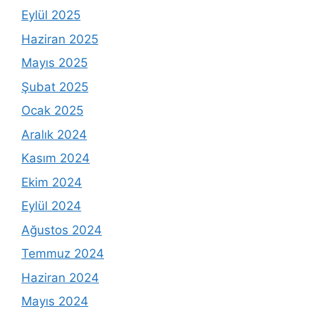
Eylül 2025
Haziran 2025
Mayıs 2025
Şubat 2025
Ocak 2025
Aralık 2024
Kasım 2024
Ekim 2024
Eylül 2024
Ağustos 2024
Temmuz 2024
Haziran 2024
Mayıs 2024