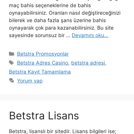
maç bahis seçeneklerine de bahis
oynayabilirsiniz. Oranları nasıl değiştireceğinizi
bilerek ve daha fazla şans üzerine bahis
oynayarak çok para kazanabilirsiniz. Bu site
sayesinde sorunsuz bir …
Devamını oku…
Kategoriler
Betstra Promosyonlar
Etiketler
Betstra Adres Casino
,
betstra adresi
,
Betstra Kayıt Tamamlama
Yorum yap
Betstra Lisans
Betstra, lisanslı bir sitedir. Lisans bilgileri ise;