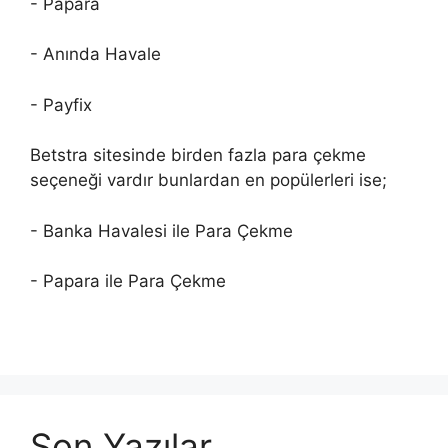
- Papara
- Anında Havale
- Payfix
Betstra sitesinde birden fazla para çekme
seçeneği vardır bunlardan en popülerleri ise;
- Banka Havalesi ile Para Çekme
- Papara ile Para Çekme
Son Yazılar