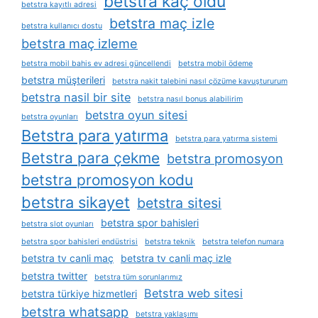
betstra kaç oldu
betstra kayıtlı adresi
betstra maç izle
betstra kullanıcı dostu
betstra maç izleme
betstra mobil bahis ev adresi güncellendi
betstra mobil ödeme
betstra müşterileri
betstra nakit talebini nasıl çözüme kavuştururum
betstra nasil bir site
betstra nasıl bonus alabilirim
betstra oyun sitesi
betstra oyunları
Betstra para yatırma
betstra para yatırma sistemi
Betstra para çekme
betstra promosyon
betstra promosyon kodu
betstra sikayet
betstra sitesi
betstra spor bahisleri
betstra slot oyunları
betstra spor bahisleri endüstrisi
betstra teknik
betstra telefon numara
betstra tv canli maç
betstra tv canli maç izle
betstra twitter
betstra tüm sorunlarımız
Betstra web sitesi
betstra türkiye hizmetleri
betstra whatsapp
betstra yaklaşımı