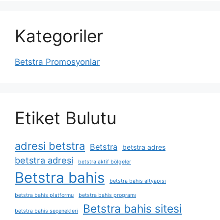
Kategoriler
Betstra Promosyonlar
Etiket Bulutu
adresi betstra
Betstra
betstra adres
betstra adresi
betstra aktif bölgeler
Betstra bahis
betstra bahis altyapısı
betstra bahis platformu
betstra bahis programı
Betstra bahis sitesi
betstra bahis seçenekleri