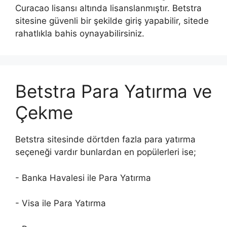
Curacao lisansı altında lisanslanmıştır. Betstra
sitesine güvenli bir şekilde giriş yapabilir, sitede
rahatlıkla bahis oynayabilirsiniz.
Betstra Para Yatırma ve
Çekme
Betstra sitesinde dörtden fazla para yatırma
seçeneği vardır bunlardan en popülerleri ise;
- Banka Havalesi ile Para Yatırma
- Visa ile Para Yatırma