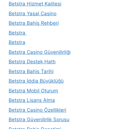
Betstra Hizmet Kalitesi
Betstra Yasal Casino
Betstra Bahis Rehberi
Betstra
Betstra
Betstra Casino Güvenilirliği
Betstra Destek Hattı
Betstra Bahis Tarihi
Betstra İddia Büyüklüğü
Betstra Mobil Oturum
Betstra Lisans Alma
Betstra Casino Özellikleri
Betstra Güvenilirlik Sorusu