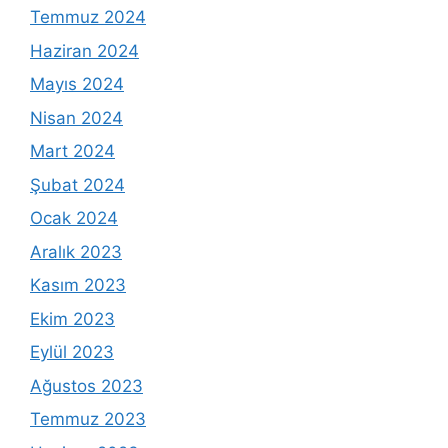
Temmuz 2024
Haziran 2024
Mayıs 2024
Nisan 2024
Mart 2024
Şubat 2024
Ocak 2024
Aralık 2023
Kasım 2023
Ekim 2023
Eylül 2023
Ağustos 2023
Temmuz 2023