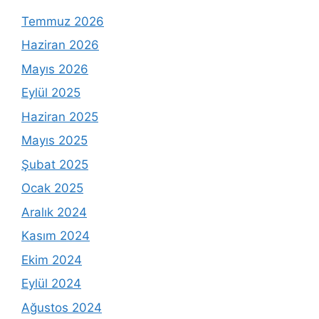
Temmuz 2026
Haziran 2026
Mayıs 2026
Eylül 2025
Haziran 2025
Mayıs 2025
Şubat 2025
Ocak 2025
Aralık 2024
Kasım 2024
Ekim 2024
Eylül 2024
Ağustos 2024