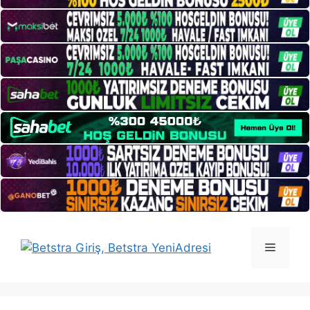
İçeriğe
atla
Menü