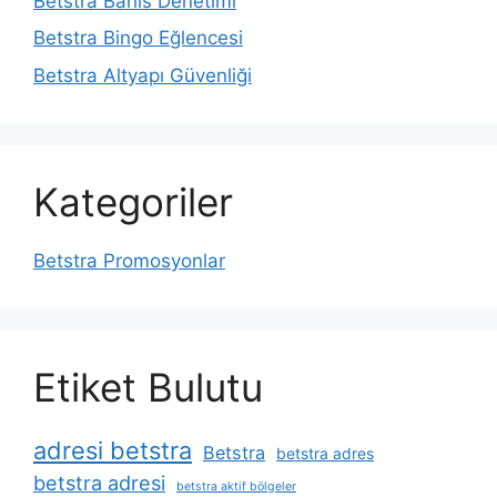
Betstra Bahis Denetimi
Betstra Bingo Eğlencesi
Betstra Altyapı Güvenliği
Kategoriler
Betstra Promosyonlar
Etiket Bulutu
adresi betstra
Betstra
betstra adres
betstra adresi
betstra aktif bölgeler