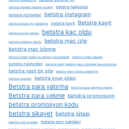
betstra güvenilirlik
betstra hakkında
betstra güvenli ödeme sistemi
betstra instagram
betstra hizmetleri
Betstra kayıt
betstra kayit
betstra kapalı mı yaklaşımı
betstra kaç oldu
betstra kayıtlı adresi
betstra maç izle
betstra kullanıcı dostu
betstra maç izleme
betstra mobil bahis ev adresi güncellendi
betstra mobil ödeme
betstra müşterileri
betstra nakit talebini nasıl çözüme kavuştururum
betstra nasil bir site
betstra nasıl bonus alabilirim
betstra oyun sitesi
betstra oyunları
Betstra para yatırma
betstra para yatırma sistemi
Betstra para çekme
betstra promosyon
betstra promosyon kodu
betstra sikayet
betstra sitesi
betstra spor bahisleri
betstra slot oyunları