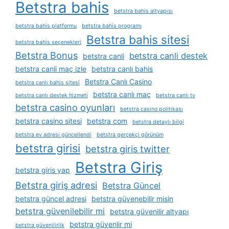
Betstra bahis
betstra bahis altyapısı
betstra bahis platformu
betstra bahis programı
Betstra bahis sitesi
betstra bahis seçenekleri
Betstra Bonus
betstra canli destek
betstra canli
betstra canli maç izle
betstra canlı bahis
Betstra Canlı Casino
betstra canlı bahis sitesi
betstra canlı maç
betstra canlı destek hizmeti
betstra canlı tv
betstra casino oyunları
betstra casino politikası
betstra casino sitesi
betstra com
betstra detaylı bilgi
betstra ev adresi güncellendi
betstra gerçekçi görünüm
betstra girisi
betstra giris twitter
Betstra Giriş
betstra giris yap
Betstra giriş adresi
Betstra Güncel
betstra güncel adresi
betstra güvenebilir misin
betstra güvenilebilir mi
betstra güvenilir altyapı
betstra güvenlir mi
betstra güvenilirlik