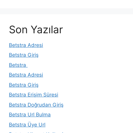
Son Yazılar
Betstra Adresi
Betstra Giriş
Betstra
Betstra Adresi
Betstra Giriş
Betstra Erişim Süresi
Betstra Doğrudan Giriş
Betstra Url Bulma
Betstra Üye Url