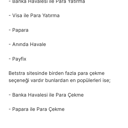
- Banka Havalesi ile Para Yatırma
- Visa ile Para Yatırma
- Papara
- Anında Havale
- Payfix
Betstra sitesinde birden fazla para çekme
seçeneği vardır bunlardan en popülerleri ise;
- Banka Havalesi ile Para Çekme
- Papara ile Para Çekme