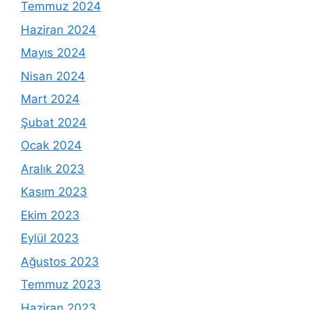
Temmuz 2024
Haziran 2024
Mayıs 2024
Nisan 2024
Mart 2024
Şubat 2024
Ocak 2024
Aralık 2023
Kasım 2023
Ekim 2023
Eylül 2023
Ağustos 2023
Temmuz 2023
Haziran 2023