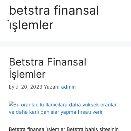
betstra finansal
i̇şlemler
Betstra Finansal
İşlemler
Eylül 20, 2023
Yazarı:
admin
Betstra finansal i̇şlemler Betstra bahis sitesinin