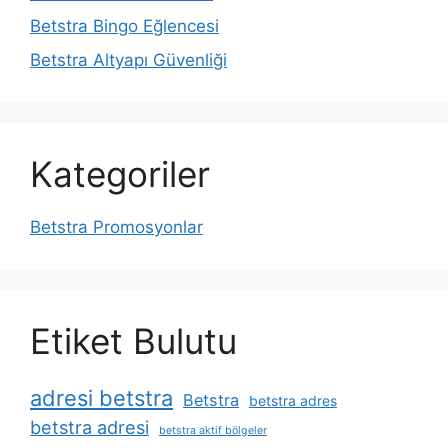
Betstra Bingo Eğlencesi
Betstra Altyapı Güvenliği
Kategoriler
Betstra Promosyonlar
Etiket Bulutu
adresi betstra
Betstra
betstra adres
betstra adresi
betstra aktif bölgeler