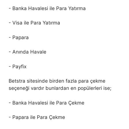
- Banka Havalesi ile Para Yatırma
- Visa ile Para Yatırma
- Papara
- Anında Havale
- Payfix
Betstra sitesinde birden fazla para çekme
seçeneği vardır bunlardan en popülerleri ise;
- Banka Havalesi ile Para Çekme
- Papara ile Para Çekme