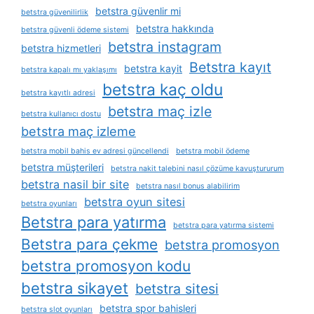
betstra güvenlir mi
betstra güvenilirlik
betstra hakkında
betstra güvenli ödeme sistemi
betstra instagram
betstra hizmetleri
Betstra kayıt
betstra kayit
betstra kapalı mı yaklaşımı
betstra kaç oldu
betstra kayıtlı adresi
betstra maç izle
betstra kullanıcı dostu
betstra maç izleme
betstra mobil bahis ev adresi güncellendi
betstra mobil ödeme
betstra müşterileri
betstra nakit talebini nasıl çözüme kavuştururum
betstra nasil bir site
betstra nasıl bonus alabilirim
betstra oyun sitesi
betstra oyunları
Betstra para yatırma
betstra para yatırma sistemi
Betstra para çekme
betstra promosyon
betstra promosyon kodu
betstra sikayet
betstra sitesi
betstra spor bahisleri
betstra slot oyunları