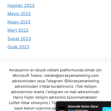
Haziran 2023
Mayıs 2023
Nisan 2023
Mart 2023
Şubat 2023
Ocak 2023
Avrasya'nın en büyük reklam platformunda olmak için
Microsoft Teams:
reklam@avrasyamarketing.com
adresimizden veya Telegram: @Avrasyamarketing
adresimizden irtibat kurabilirsiniz. (Tek iletişim
adreslerimiz teams / telegram ve mail adresimizdir.
Harici hiçbir iletişim adresimiz bulunmamaktadır.
Lütfen itibar etmeyiniz.) Türkiye yasalarına göre 7258
sayılı kanun uyarınca yasa dışı bahis oynamanın