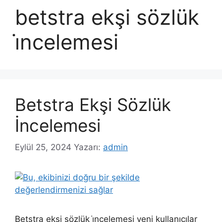
betstra ekşi sözlük
i̇ncelemesi
Betstra Ekşi Sözlük
İncelemesi
Eylül 25, 2024
Yazarı:
admin
Betstra ekşi sözlük i̇ncelemesi yeni kullanıcılar