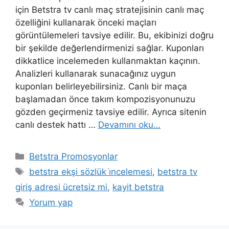
için Betstra tv canlı maç stratejisinin canlı maç
özelliğini kullanarak önceki maçları
görüntülemeleri tavsiye edilir. Bu, ekibinizi doğru
bir şekilde değerlendirmenizi sağlar. Kuponları
dikkatlice incelemeden kullanmaktan kaçının.
Analizleri kullanarak sunacağınız uygun
kuponları belirleyebilirsiniz. Canlı bir maça
başlamadan önce takım kompozisyonunuzu
gözden geçirmeniz tavsiye edilir. Ayrıca sitenin
canlı destek hattı …
Devamını oku…
Kategoriler
Betstra Promosyonlar
Etiketler
betstra ekşi sözlük i̇ncelemesi
,
betstra tv
giriş adresi ücretsiz mi
,
kayit betstra
Yorum yap