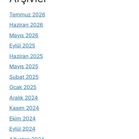
Temmuz 2026
Haziran 2026
Mayıs 2026
Eylül 2025
Haziran 2025
Mayıs 2025
Şubat 2025
Ocak 2025
Aralık 2024
Kasım 2024
Ekim 2024
Eylül 2024