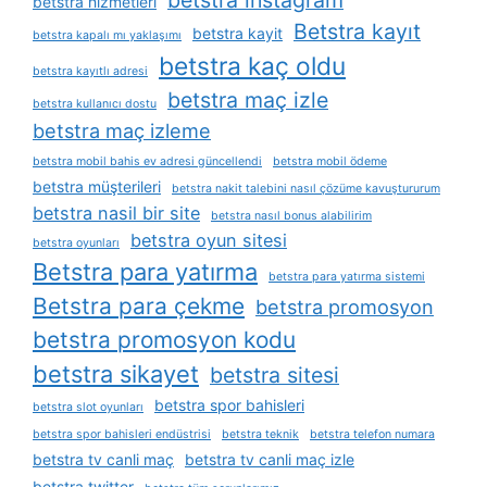
betstra hizmetleri
Betstra kayıt
betstra kayit
betstra kapalı mı yaklaşımı
betstra kaç oldu
betstra kayıtlı adresi
betstra maç izle
betstra kullanıcı dostu
betstra maç izleme
betstra mobil bahis ev adresi güncellendi
betstra mobil ödeme
betstra müşterileri
betstra nakit talebini nasıl çözüme kavuştururum
betstra nasil bir site
betstra nasıl bonus alabilirim
betstra oyun sitesi
betstra oyunları
Betstra para yatırma
betstra para yatırma sistemi
Betstra para çekme
betstra promosyon
betstra promosyon kodu
betstra sikayet
betstra sitesi
betstra spor bahisleri
betstra slot oyunları
betstra spor bahisleri endüstrisi
betstra teknik
betstra telefon numara
betstra tv canli maç
betstra tv canli maç izle
betstra twitter