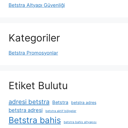
Betstra Altyapı Güvenliği
Kategoriler
Betstra Promosyonlar
Etiket Bulutu
adresi betstra
Betstra
betstra adres
betstra adresi
betstra aktif bölgeler
Betstra bahis
betstra bahis altyapısı