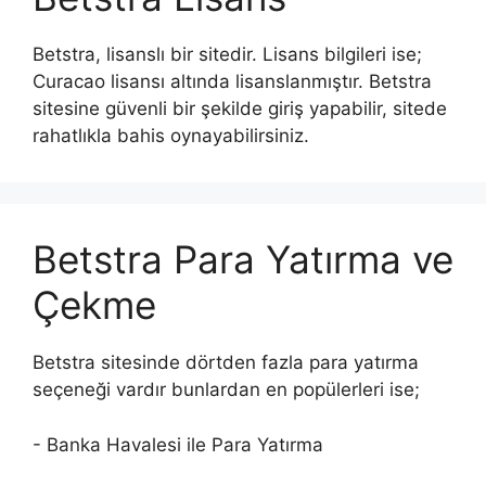
Betstra, lisanslı bir sitedir. Lisans bilgileri ise;
Curacao lisansı altında lisanslanmıştır. Betstra
sitesine güvenli bir şekilde giriş yapabilir, sitede
rahatlıkla bahis oynayabilirsiniz.
Betstra Para Yatırma ve
Çekme
Betstra sitesinde dörtden fazla para yatırma
seçeneği vardır bunlardan en popülerleri ise;
- Banka Havalesi ile Para Yatırma