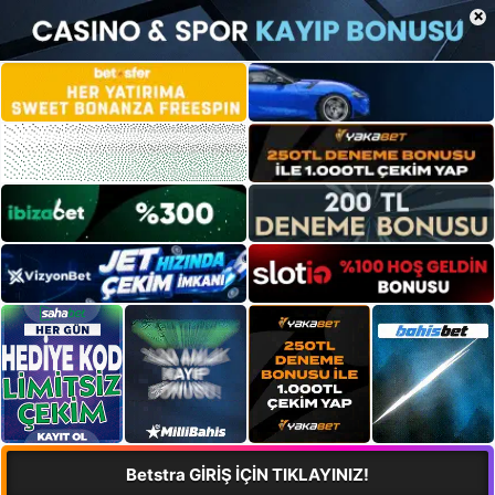
×
Betstra GİRİŞ İÇİN TIKLAYINIZ!