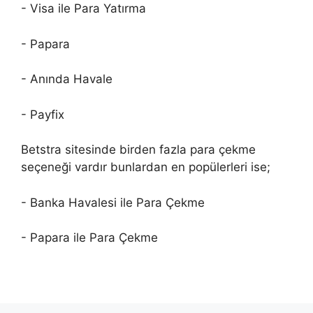
- Visa ile Para Yatırma
- Papara
- Anında Havale
- Payfix
Betstra sitesinde birden fazla para çekme
seçeneği vardır bunlardan en popülerleri ise;
- Banka Havalesi ile Para Çekme
- Papara ile Para Çekme