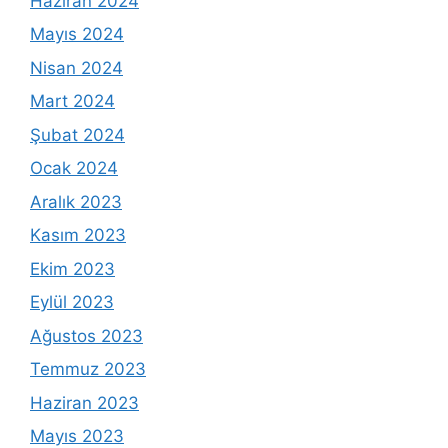
Haziran 2024
Mayıs 2024
Nisan 2024
Mart 2024
Şubat 2024
Ocak 2024
Aralık 2023
Kasım 2023
Ekim 2023
Eylül 2023
Ağustos 2023
Temmuz 2023
Haziran 2023
Mayıs 2023