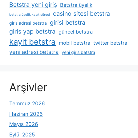
Betstra yeni giriş
Betstra üyelik
casino sitesi betstra
betstra üyelik kayıt süreci
girisi betstra
giris adresi betstra
giris yap betstra
güncel betstra
kayit betstra
mobil betstra
twitter betstra
yeni adresi betstra
yeni giris betstra
Arşivler
Temmuz 2026
Haziran 2026
Mayıs 2026
Eylül 2025