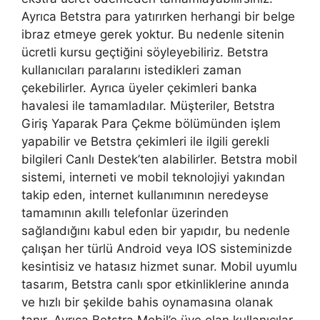
Ayrıca Betstra para yatırırken herhangi bir belge
ibraz etmeye gerek yoktur. Bu nedenle sitenin
ücretli kursu geçtiğini söyleyebiliriz. Betstra
kullanıcıları paralarını istedikleri zaman
çekebilirler. Ayrıca üyeler çekimleri banka
havalesi ile tamamladılar. Müşteriler, Betstra
Giriş Yaparak Para Çekme bölümünden işlem
yapabilir ve Betstra çekimleri ile ilgili gerekli
bilgileri Canlı Destek’ten alabilirler. Betstra mobil
sistemi, interneti ve mobil teknolojiyi yakından
takip eden, internet kullanımının neredeyse
tamamının akıllı telefonlar üzerinden
sağlandığını kabul eden bir yapıdır, bu nedenle
çalışan her türlü Android veya IOS sisteminizde
kesintisiz ve hatasız hizmet sunar. Mobil uyumlu
tasarım, Betstra canlı spor etkinliklerine anında
ve hızlı bir şekilde bahis oynamasına olanak