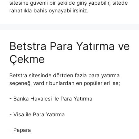
sitesine güvenli bir şekilde giriş yapabilir, sitede
rahatlıkla bahis oynayabilirsiniz.
Betstra Para Yatırma ve
Çekme
Betstra sitesinde dörtden fazla para yatırma
seçeneği vardır bunlardan en popülerleri ise;
- Banka Havalesi ile Para Yatırma
- Visa ile Para Yatırma
- Papara