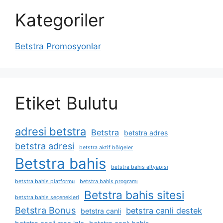
Kategoriler
Betstra Promosyonlar
Etiket Bulutu
adresi betstra
Betstra
betstra adres
betstra adresi
betstra aktif bölgeler
Betstra bahis
betstra bahis altyapısı
betstra bahis platformu
betstra bahis programı
Betstra bahis sitesi
betstra bahis seçenekleri
Betstra Bonus
betstra canli destek
betstra canli