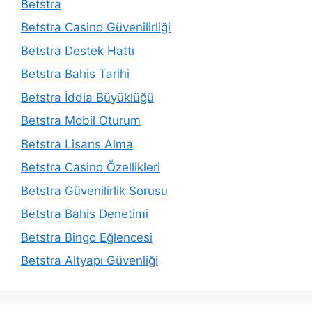
Betstra
Betstra Casino Güvenilirliği
Betstra Destek Hattı
Betstra Bahis Tarihi
Betstra İddia Büyüklüğü
Betstra Mobil Oturum
Betstra Lisans Alma
Betstra Casino Özellikleri
Betstra Güvenilirlik Sorusu
Betstra Bahis Denetimi
Betstra Bingo Eğlencesi
Betstra Altyapı Güvenliği