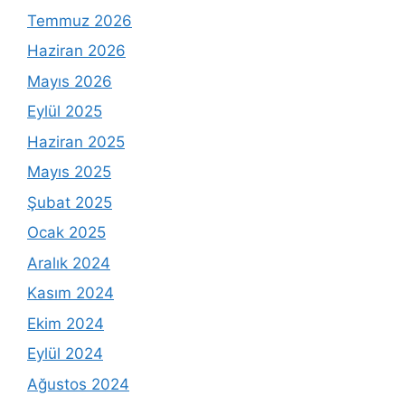
Temmuz 2026
Haziran 2026
Mayıs 2026
Eylül 2025
Haziran 2025
Mayıs 2025
Şubat 2025
Ocak 2025
Aralık 2024
Kasım 2024
Ekim 2024
Eylül 2024
Ağustos 2024