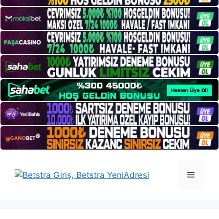
İçeriğe
atla
Menü