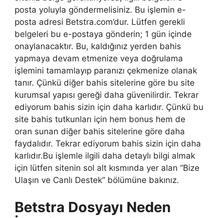
posta yoluyla göndermelisiniz. Bu işlemin e-
posta adresi Betstra.com’dur. Lütfen gerekli
belgeleri bu e-postaya gönderin; 1 gün içinde
onaylanacaktır. Bu, kaldığınız yerden bahis
yapmaya devam etmenize veya doğrulama
işlemini tamamlayıp paranızı çekmenize olanak
tanır. Çünkü diğer bahis sitelerine göre bu site
kurumsal yapısı gereği daha güvenilirdir. Tekrar
ediyorum bahis sizin için daha karlıdır. Çünkü bu
site bahis tutkunları için hem bonus hem de
oran sunan diğer bahis sitelerine göre daha
faydalıdır. Tekrar ediyorum bahis sizin için daha
karlıdır.Bu işlemle ilgili daha detaylı bilgi almak
için lütfen sitenin sol alt kısmında yer alan “Bize
Ulaşın ve Canlı Destek” bölümüne bakınız.
Betstra Dosyayı Neden