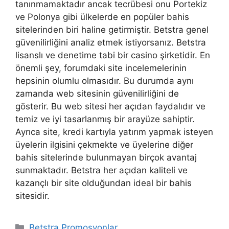
tanınmamaktadır ancak tecrübesi onu Portekiz
ve Polonya gibi ülkelerde en popüler bahis
sitelerinden biri haline getirmiştir. Betstra genel
güvenilirliğini analiz etmek istiyorsanız. Betstra
lisanslı ve denetime tabi bir casino şirketidir. En
önemli şey, forumdaki site incelemelerinin
hepsinin olumlu olmasıdır. Bu durumda aynı
zamanda web sitesinin güvenilirliğini de
gösterir. Bu web sitesi her açıdan faydalıdır ve
temiz ve iyi tasarlanmış bir arayüze sahiptir.
Ayrıca site, kredi kartıyla yatırım yapmak isteyen
üyelerin ilgisini çekmekte ve üyelerine diğer
bahis sitelerinde bulunmayan birçok avantaj
sunmaktadır. Betstra her açıdan kaliteli ve
kazançlı bir site olduğundan ideal bir bahis
sitesidir.
Kategoriler
Betstra Promosyonlar