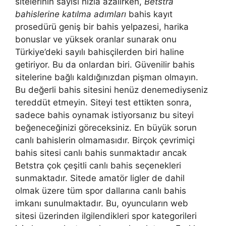
sitelerinin sayısı hızla azalırken,
Betstra
bahislerine katılma adımları
bahis kayıt
prosedürü geniş bir bahis yelpazesi, harika
bonuslar ve yüksek oranlar sunarak onu
Türkiye’deki sayılı bahisçilerden biri haline
getiriyor. Bu da onlardan biri. Güvenilir bahis
sitelerine bağlı kaldığınızdan pişman olmayın.
Bu değerli bahis sitesini henüz denemediyseniz
tereddüt etmeyin. Siteyi test ettikten sonra,
sadece bahis oynamak istiyorsanız bu siteyi
beğeneceğinizi göreceksiniz. En büyük sorun
canlı bahislerin olmamasıdır. Birçok çevrimiçi
bahis sitesi canlı bahis sunmaktadır ancak
Betstra çok çeşitli canlı bahis seçenekleri
sunmaktadır. Sitede amatör ligler de dahil
olmak üzere tüm spor dallarına canlı bahis
imkanı sunulmaktadır. Bu, oyuncuların web
sitesi üzerinden ilgilendikleri spor kategorileri